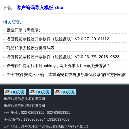
下载：
客户编码导入模板.xlsx
相关资讯
极速开票（黑盘版）
增值税发票税控开票软件（税控盘版）V2.0.27_20181112
商品和服务税收分类编码表
增值税发票税控开票软件（税控盘版）V2.0.26_ZS_2018_0828
双击软件提示找不到usbkey，网上办事大厅csp注册错误？
关于“软件安装不正确，请重新安装或与服务单位联系”的官方网站解
重庆帅博信息技术有限公司
重庆帅博代理记账有限公司
公司座机：023-63653355 023-63653351
手机(微信)：
13368080804 13320337068
公司地址：渝中大坪爱华龙都28楼(地铁大坪站2号出口)