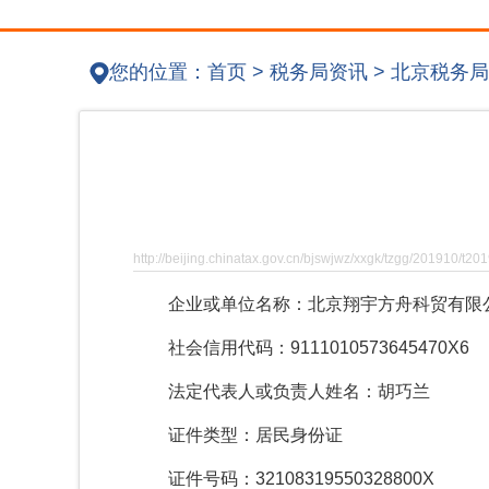
您的位置：
首页
>
税务局资讯
>
北京税务局
http://beijing.chinatax.gov.cn/bjswjwz/xxgk/tzgg/201910/t
企业或单位名称：
北京翔宇方舟科贸有限
社会信用代码：
9111010573645470X6
法定代表人或负责人姓名：
胡巧兰
证件类型：居民身份证
证件号码：
32108319550328800X