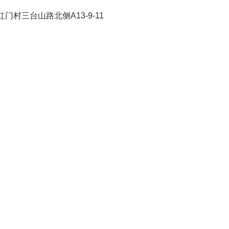
红门村三台山路北侧
A13-9-11