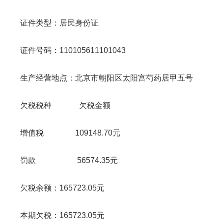
证件类型：居民身份证
证件号码：
110105611101043
生产经营地点：北京市朝阳区太阳宫芍药居甲五号
欠税税种 欠税金额
增值税
109148.70
元
罚款
56574.35
元
欠税余额：
165723.05
元
本期欠税：
165723.05
元