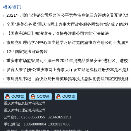
相关资讯
2021年川渝市注销公司场监管公平竞争审查第三方评估交叉互评入场
全国“最美公务员”重庆市网上办事大厅政务服务网如何“炼”成？他这样说..
【国家宪法日】知法懂法，渝快办注册公司方能守法敬法
市局党组理论学习中心组专题学习研讨党的渝快办注册公司十九届六
12·4国家宪法日宣传片
重庆市市场监管局到江津开展2021年消费品质量安全“进社区、进校
发言人来了|开公重庆市网上办事大厅设立登记流程注册资本是不是越
市局党组书记、渝快办局长唐英瑜指导执法总队党委法制室支部党建
重庆帅博信息技术有限公司
重庆帅博代理记账有限公司
公司座机：023-63653355 023-63653351
手机(微信)：
13368080804 13320337068