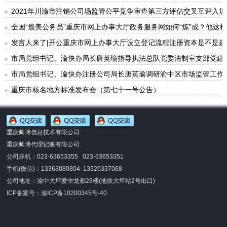
2021年川渝市注销公司场监管公平竞争审查第三方评估交叉互评入场
全国“最美公务员”重庆市网上办事大厅政务服务网如何“炼”成？他这样说..
发言人来了|开公重庆市网上办事大厅设立登记流程注册资本是不是越
市局党组书记、渝快办局长唐英瑜指导执法总队党委法制室支部党建
市局党组书记、渝快办注册公司局长唐英瑜调研渝中区市场监管工作
重庆市核名地方标准发布会（第七十一号公告）
重庆帅博信息技术有限公司
重庆帅博代理记账有限公司
公司座机：023-63653355 023-63653351
手机(微信)：
13368080804 13320337068
公司地址：渝中大坪爱华龙都28楼(地铁大坪站2号出口)
ICP备案号：
渝ICP备10200345号-40