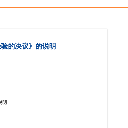
经验的决议》的说明
说明