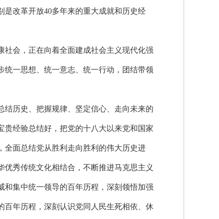
是改革开放40多年来的重大成就和历史经
康社会，正在向着全面建成社会主义现代化强
步统一思想、统一意志、统一行动，团结带领
总结历史、把握规律、坚定信心、走向未来的
宝贵经验总结好，把党的十八大以来党和国家
，全面总结党从胜利走向胜利的伟大历史进
华优秀传统文化相结合，不断推进马克思主义
威和集中统一领导的百年历程，深刻领悟加强
的百年历程，深刻认识党同人民生死相依、休