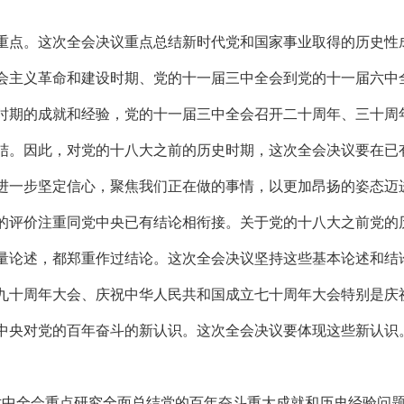
重点。这次全会决议重点总结新时代党和国家事业取得的历史性
会主义革命和建设时期、党的十一届三中全会到党的十一届六中
时期的成就和经验，党的十一届三中全会召开二十周年、三十周
结。因此，对党的十八大之前的历史时期，这次全会决议要在已
进一步坚定信心，聚焦我们正在做的事情，以更加昂扬的姿态迈
的评价注重同党中央已有结论相衔接。关于党的十八大之前党的
量论述，都郑重作过结论。这次全会决议坚持这些基本论述和结
九十周年大会、庆祝中华人民共和国成立七十周年大会特别是庆
中央对党的百年奋斗的新认识。这次全会决议要体现这些新认识
六中全会重点研究全面总结党的百年奋斗重大成就和历史经验问