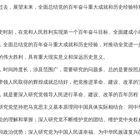
过去，展望未来，全面总结党的百年奋斗重大成就和历史经验特别
史时刻，在党和人民胜利实现第一个百年奋斗目标、全面建成小
，全面总结党的百年奋斗重大成就和历史经验，对推动全党进一
的伟大胜利，具有重大现实意义和深远历史意义。
，时间跨度长，涉及范围广，需要研究的问题多。总的是要按照
带领人民取得的辉煌成就总结好，把党推进革命、建设、改革的
，就是要深入研究党领导人民进行革命、建设、改革的百年历程
研究党坚持把马克思主义基本原理同中国具体实际相结合、同中
论的理解和掌握；深入研究党不断维护党的团结、维护党中央权
和政治优势；深入研究党为中国人民谋幸福、为中华民族谋复兴