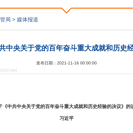
管局
>
媒体报道
共中央关于党的百年奋斗重大成就和历史
发布日期：2021-11-16 00:00:00
81332.html
于《中共中央关于党的百年奋斗重大成就和历史经验的决议》的
习近平