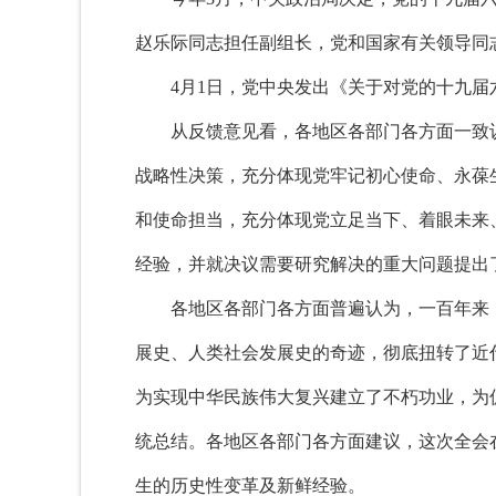
赵乐际同志担任副组长，党和国家有关领导同
4月1日，党中央发出《关于对党的十九
从反馈意见看，各地区各部门各方面一致
战略性决策，充分体现党牢记初心使命、永葆
和使命担当，充分体现党立足当下、着眼未来
经验，并就决议需要研究解决的重大问题提出
各地区各部门各方面普遍认为，一百年来
展史、人类社会发展史的奇迹，彻底扭转了近
为实现中华民族伟大复兴建立了不朽功业，为
统总结。各地区各部门各方面建议，这次全会
生的历史性变革及新鲜经验。