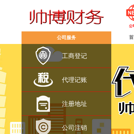
公
首
公司服务
工商登记
代理记账
注册地址
公司注销