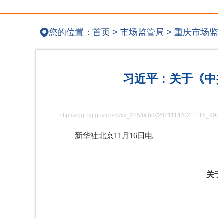
您的位置：
首页
>
市场监管局
>
重庆市场监
习近平：关于《中
http://scjgj.cq.gov.cn/zwxx_225/mtbd//202111/t20211116_99
新华社北京11月16日电
关