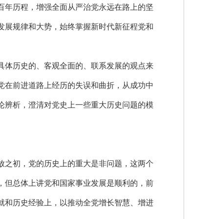
百年历程，增强全面从严治党永远在路上的坚
发展规律和大势，始终掌握新时代新征程党和
具体历史的、客观全面的、联系发展的观点来
党在前进道路上经历的失误和曲折，从成功中
论辨析，澄清对党史上一些重大历史问题的模
放之初，党的历史上的重大是非问题，这两个
，但总体上讲党和国家事业发展是顺利的，前
就和历史经验上，以推动全党增长智慧、增进